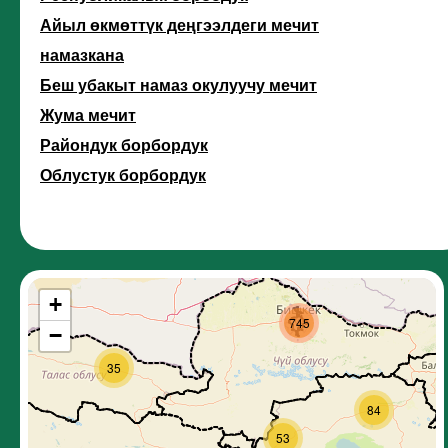
Айыл өкмөттүк деңгээлдеги мечит
намазкана
Беш убакыт намаз окулуучу мечит
Жума мечит
Райондук борбордук
Облустук борбордук
+
745
−
35
84
53