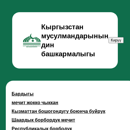
Кыргызстан
мусулмандарынын
Кирүү
дин
башкармалыгы
Бардыгы
мечит жокко чыккан
Кызматтан бошогондугу боюнча буйрук
Шаардык борбордук мечит
Республикалык борбодук