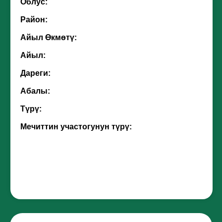
Облус:
Район:
Айыл Өкмөтү:
Айыл:
Дареги:
Абалы:
Түрү:
Мечиттин участогунун түрү: