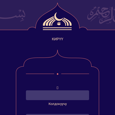
КИРҮҮ
Колдонуучу